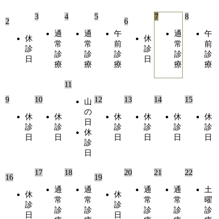
3
4
5
7
8
2
6
通
通
午
通
午
休
休
常
常
前
常
前
診
診
診
診
診
診
診
日
日
療
療
療
療
療
11
9
10
12
13
14
15
山
の
休
休
休
休
休
休
日
診
診
診
診
診
診
休
日
日
日
日
日
日
診
日
17
18
20
21
22
16
19
通
通
通
通
土
休
休
常
常
常
常
曜
診
診
診
診
診
診
診
日
日